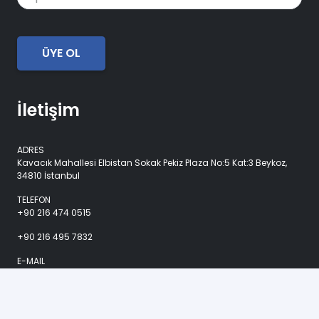
İletişim
ADRES
Kavacık Mahallesi Elbistan Sokak Pekiz Plaza No:5 Kat:3 Beykoz,
34810 İstanbul
TELEFON
+90 216 474 0515
+90 216 495 7832
E-MAIL
info@marselsogutma.com
Her Gün 08:30- 17:00