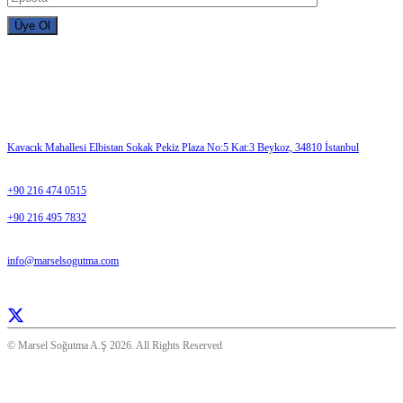
İletişim
ADRES
Kavacık Mahallesi Elbistan Sokak Pekiz Plaza No:5 Kat:3 Beykoz, 34810 İstanbul
TELEFON
+90 216 474 0515
+90 216 495 7832
E-MAIL
info@marselsogutma.com
Her Gün 08:30- 17:00
© Marsel Soğutma A.Ş 2026. All Rights Reserved